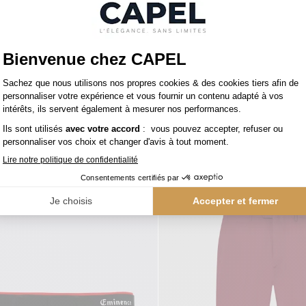
49,00 €
figer
tommy hilfiger
Tee-Shirt Logo Drapeau Grande Taille Bleu