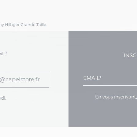
y Hilfiger Grande Taille
il ?
INSC
@capelstore.fr
En vous inscrivant
di,