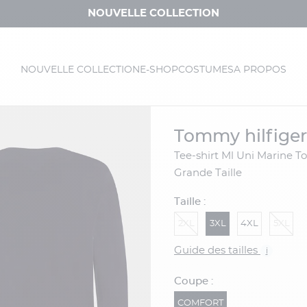
NOUVELLE COLLECTION
NOUVELLE COLLECTION
E-SHOP
COSTUMES
A PROPOS
tommy hilfiger
Tee-shirt Ml Uni Marine Tommy Hilfiger
Grande Taille
Taille :
2XL
3XL
4XL
5XL
Guide des tailles
i
Coupe :
COMFORT