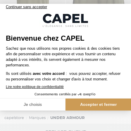
35,00 €
39,00 €
under armour
under armour
Tee-shirt Kaki Under Armour Grande Taille
Short Kaki Under Armour Grande Taille
Précédent
1 / 1
Suivant
capelstore
Marques
UNDER ARMOUR