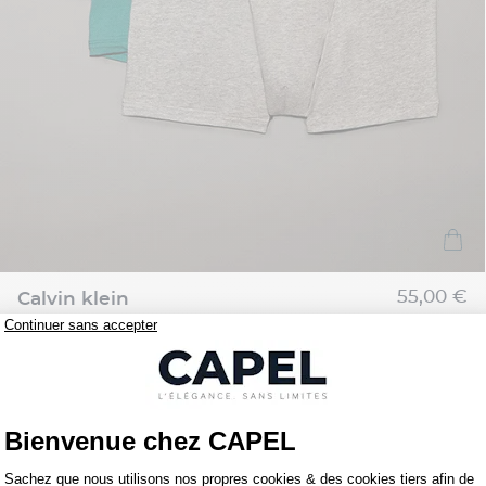
55,00 €
calvin klein
Pack 3 Boxers Noir/vert/bleu Calvin Klein Grande Taille
5ème offert