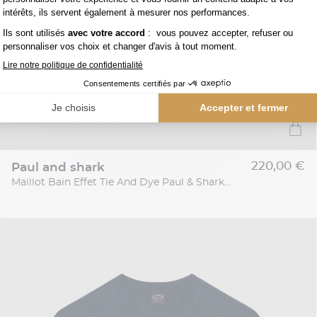
220,00 €
paul and shark
Maillot Bain Effet Tie And Dye Paul & Shark Grande Taille