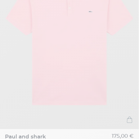
175,00 €
paul and shark