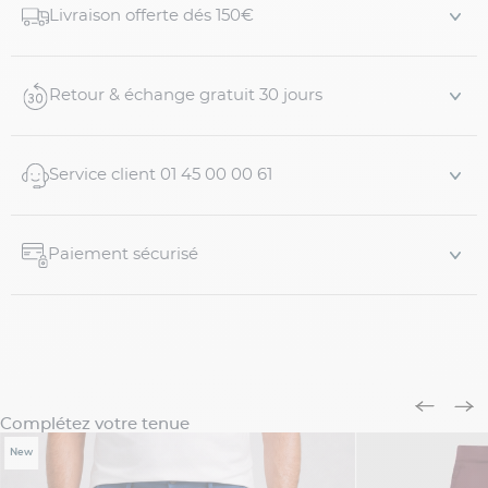
Livraison offerte dés 150€
apportera une aisance formidable au niveau de la taille.
Détails:
Retour & échange gratuit 30 jours
-Coupe droite
-Bas à 2...
Service client 01 45 00 00 61
Paiement sécurisé
Complétez votre tenue
New