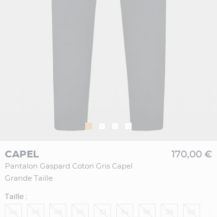
CAPEL
170,00 €
Pantalon Gaspard Coton Gris Capel
Grande Taille
Taille :
44
46
48
50
52
54
56
58
60