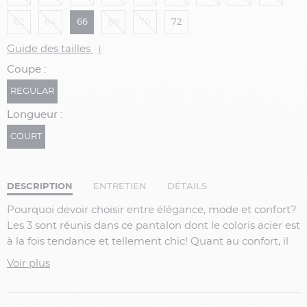
62
64
66
68
70
72
Guide des tailles
i
Coupe :
REGULAR
Longueur :
COURT
DESCRIPTION
ENTRETIEN
DÉTAILS
Pourquoi devoir choisir entre élégance, mode et confort?
Les 3 sont réunis dans ce pantalon dont le coloris acier est
à la fois tendance et tellement chic! Quant au confort, il
n'est pas en reste car avec ses 3% de spandex ce pantalon
Voir plus
saura vous convaincre qu'il est possible d'être élégant
sans être engoncé dans son vêtement. De plus, sa
ceinture élastiquée avec une bande de gomme vous