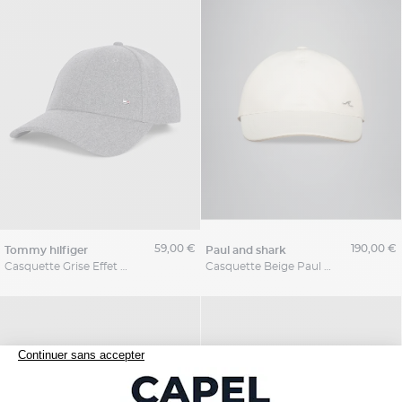
59,00 €
190,00 €
tommy hilfiger
paul and shark
Casquette Grise Effet Flanelle Tommy Hilfiger
Casquette Beige Paul & Shark