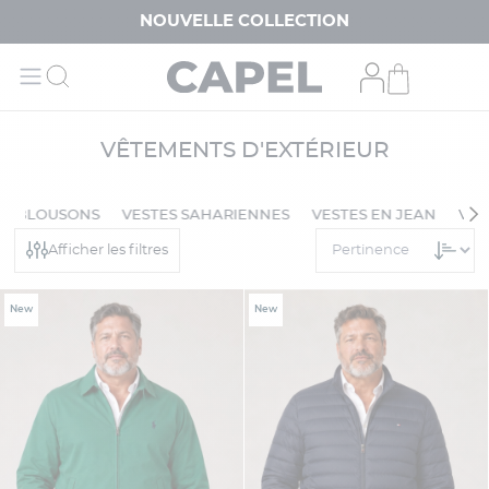
NOUVELLE COLLECTION
VÊTEMENTS D'EXTÉRIEUR
BLOUSONS
VESTES SAHARIENNES
VESTES EN JEAN
VES
Afficher les filtres
New
New