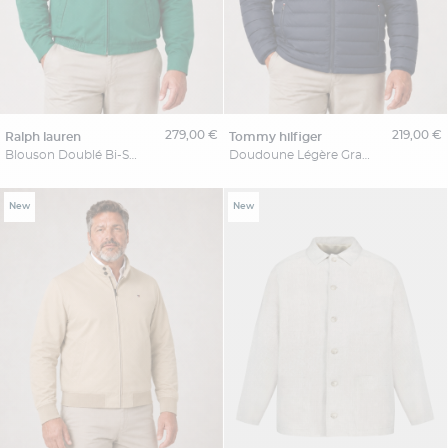
279,00 €
219,00 €
ralph lauren
tommy hilfiger
Blouson Doublé Bi-Swing Grande Taille Vert
Doudoune Légère Grande Taille Marine
New
New