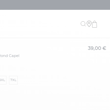
39,00 €
6XL
7XL