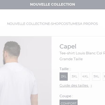
NOUVELLE COLLECTION
NOUVELLE COLLECTION
E-SHOP
COSTUMES
A PROPOS
capel
Tee-shirt Louis Blanc Col Rond Capel
Grande Taille
Taille :
2XL
3XL
4XL
5XL
Guide des tailles
i
Coupe :
COMFORT