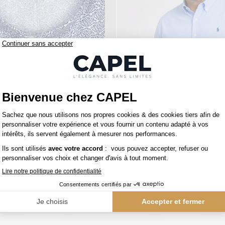
119,00 €
ralph lauren
Chemise Mc Lin Fleurs Capel Grande Taille