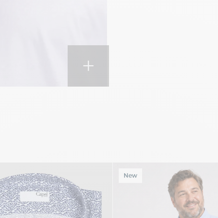
+
New