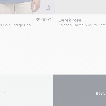
39,00 €
derek rose
Tee-shirt Louis Col V Indigo Capel Grande Taille
il ?
INSC