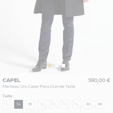
CAPEL
590,00 €
Manteau Uni Capel Paris Grande Taille
Taille :
52
54
56
58
60
62
64
66
68