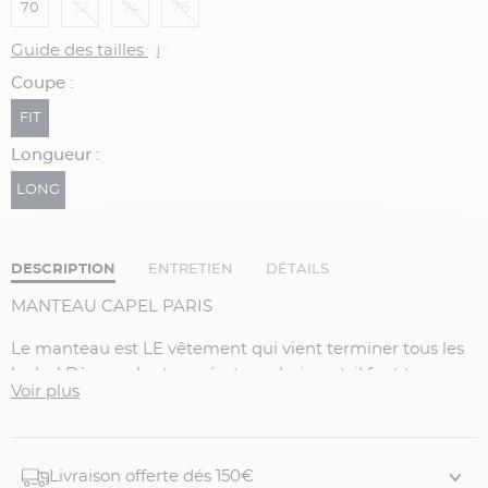
70
72
74
76
Guide des tailles
i
Coupe :
FIT
Longueur :
LONG
DESCRIPTION
ENTRETIEN
DÉTAILS
MANTEAU CAPEL PARIS
Le manteau est LE vêtement qui vient terminer tous les
looks ! Dès que les températures baissent, il faut trouver
Voir plus
LE bon manteau qui nous tiendra chaud toute la saison.
C’est pourquoi ce manteau droit est celui qu’il vous faut.
Confectionné à 80% avec de la laine, il est aussi doux
qu’élégant et procure chaleur et confort à celui qui le
Livraison offerte dés 150€