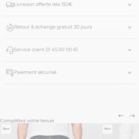
Livraison offerte dés 150€
coupe regular flatte la silhouette sans être aussi resserrée
qu'un slim. Il est disponib...
Retour & échange gratuit 30 jours
Service client 01 45 00 00 61
Paiement sécurisé
Complétez votre tenue
New
New