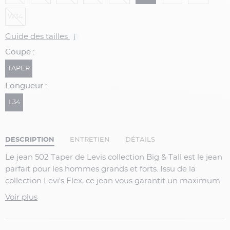
W34
Guide des tailles
i
Coupe :
TAPER
Longueur :
L34
DESCRIPTION
ENTRETIEN
DÉTAILS
Le jean 502 Taper de Levis collection Big & Tall est le jean
parfait pour les hommes grands et forts. Issu de la
collection Levi's Flex, ce jean vous garantit un maximum
de confort et une liberté de mouvement insoupçonnée.
Voir plus
Le modèle 502 Taper a une coupe moderne droite au
niveau du bassin et des cuisses puis légèrement fuselée
vers le bas. Il se porte légèrement bas sur la taille et sa