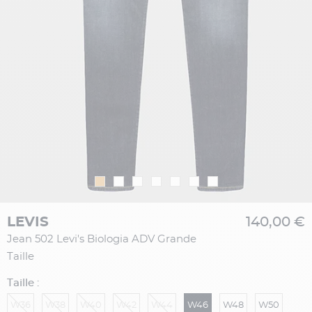
LEVIS
140,00 €
Jean 502 Levi's Biologia ADV Grande
Taille
Taille :
W36
W38
W40
W42
W44
W46
W48
W50