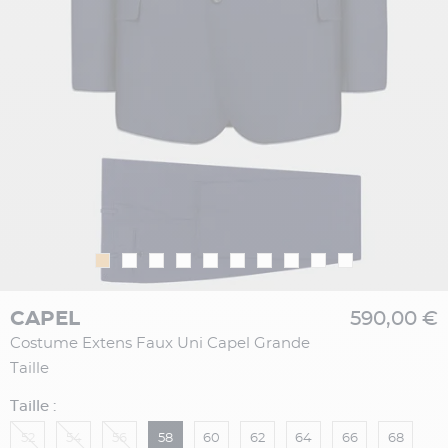
CAPEL
590,00 €
Costume Extens Faux Uni Capel Grande
Taille
Taille :
52
54
56
58
60
62
64
66
68