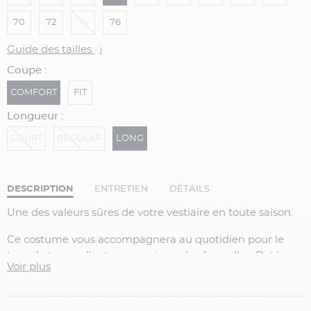
70
72
74
76
Guide des tailles
i
Coupe :
COMFORT
FIT
Longueur :
COURT
REGULAR
LONG
DESCRIPTION
ENTRETIEN
DÉTAILS
Une des valeurs sûres de votre vestiaire en toute saison.
Ce costume vous accompagnera au quotidien pour le
travail et pour d'autres occasions plus formelles. Dotée
Voir plus
d'une laine naturelle "stretch"du célèbre drapier italien
Marzotto, ce costume vous offrira une souplesse et un
confort au porté irréprochable. En plus d'empêcher la