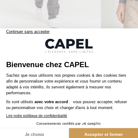
79,00 €
urban classics
eden park
Sweat Capuche Urban Classics Grande Taille
Nos clients aiment aussi