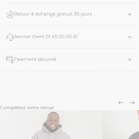
- Fermeture zippée
Retour & échange gratuit 30 jours
- Extérieur en maille tricotée lisse et intérieur brossé pour
un confort tout en douceur et une chaleur optimale
Service client 01 45 00 00 61
- Matière qui élimine la transpiration et sèche très
rapidement
- Coutures roulottées a...
Paiement sécurisé
Complétez votre tenue