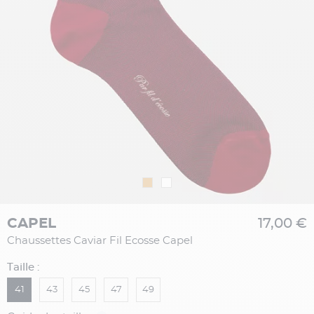
CAPEL
17,00 €
Chaussettes Caviar Fil Ecosse Capel
Taille :
41
43
45
47
49