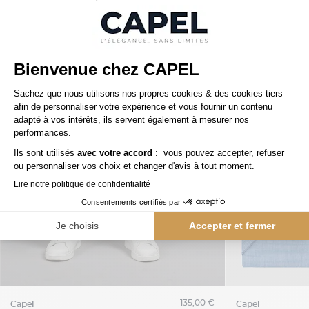
135,00 €
capel
capel