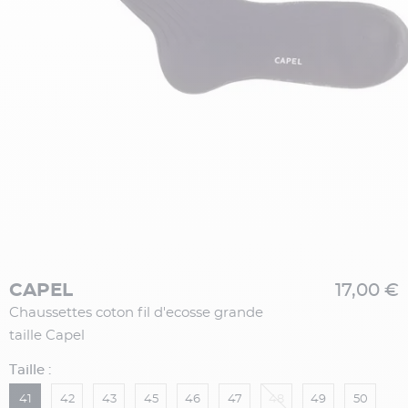
CAPEL
17,00 €
Chaussettes coton fil d'ecosse grande
taille Capel
Taille :
41
42
43
45
46
47
48
49
50