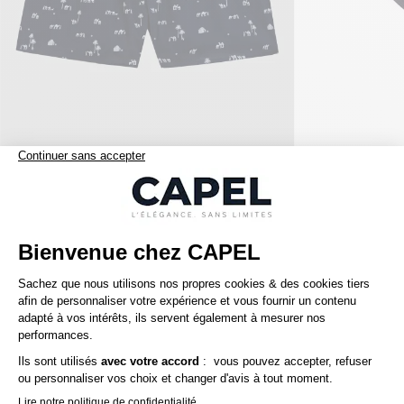
75,00 €
derek rose
capel
Caleçon Grande Taille Imprimé Marine Derek Rose
+
Nos clients aiment aussi
5ème offert
5ème offert