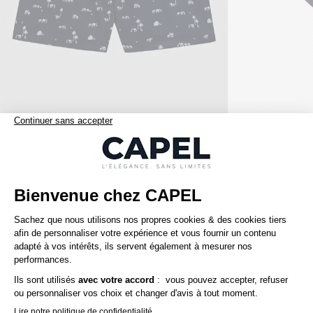
75,00 €
derek rose
capel
Caleçon Grande Taille Imprimé Marine Derek Rose
+
Nos clients aiment aussi
5ème offert
5ème offert