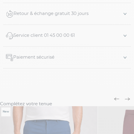
Coloris bleu marine
Coupe droite confortable adaptée aux grandes
Retour & échange gratuit 30 jours
tailles
Fermeture par bouton et zip
Poches latérales et poches arrière passepoilées
Service client 01 45 00 00 61
Composition :
99 % coton
Paiement sécurisé
1 % élasthanne
Caractéristiques...
Complétez votre tenue
New