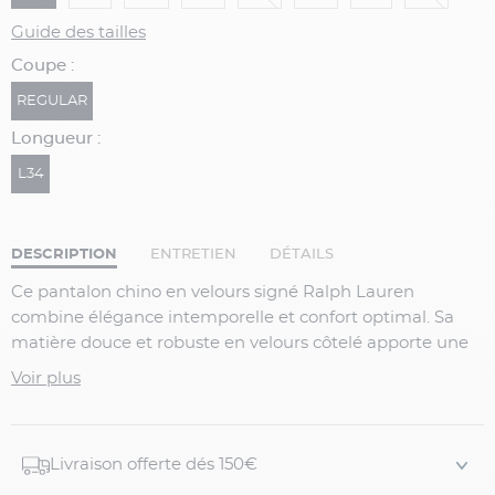
Guide des tailles
Coupe :
REGULAR
Longueur :
L34
DESCRIPTION
ENTRETIEN
DÉTAILS
Ce pantalon chino en velours signé Ralph Lauren
combine élégance intemporelle et confort optimal. Sa
matière douce et robuste en velours côtelé apporte une
touche chic tout en restant agréable à porter au
Voir plus
quotidien.
Détails produit :
Livraison offerte dés 150€
Pantalon chino en velours côtelé