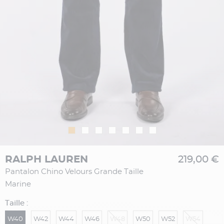
RALPH LAUREN
219,00 €
Pantalon Chino Velours Grande Taille
Marine
Taille :
W40
W42
W44
W46
W48
W50
W52
W54