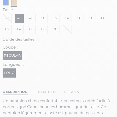
Taille :
44
46
48
50
52
54
56
58
60
62
64
66
68
70
72
Guide des tailles
i
Coupe :
REGULAR
Longueur :
LONG
DESCRIPTION
ENTRETIEN
DÉTAILS
Un pantalon chino confortable, en coton stretch facile à
porter signé Capel pour les hommes grande taille. Ce
pantalon légèrement ajusté est pourvu de passants