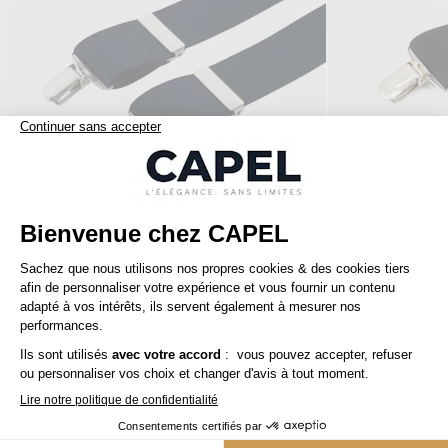
59,00 €
capel
capel
Bretelles Unies Marine Capel Grande Taille
capelstore
Accessoires
Bretelles