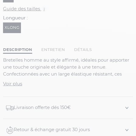
Guide des tailles
i
Longueur :
XLONG
DESCRIPTION
ENTRETIEN
DÉTAILS
Bretelles homme au style affirmé, idéales pour apporter
une touche originale et élégante à une tenue.
Confectionnées avec un large élastique résistant, ces
bretelles à dessin cachemire offrent un excellent
Voir plus
maintien et un confort optimal, même en version longue.
Détails produit :
Livraison offerte dés 150€
Bretelles homme motif cachemire
Taille unique (TU) – version Xlong
Large bande élastique confortable et résistante
Retour & échange gratuit 30 jours
Motif cachemire élégant et original