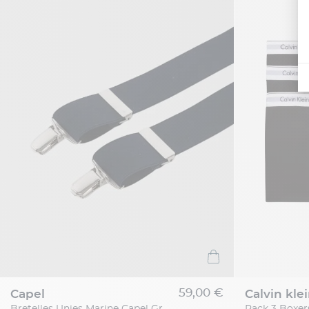
59,00 €
capel
calvin kle