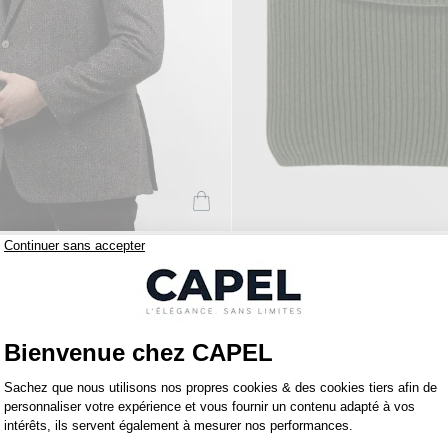
1 200,00
tommy hilfiger
€
Veste Laine/cachemire P.zileri Grande Taille