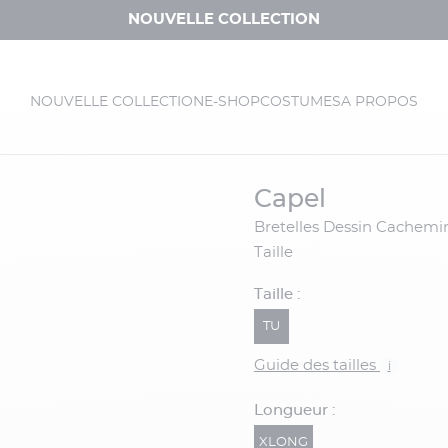
NOUVELLE COLLECTION
NOUVELLE COLLECTION
E-SHOP
COSTUMES
A PROPOS
capel
Bretelles Dessin Cachemire Capel Grande
Taille
Taille :
TU
Guide des tailles
i
Longueur :
XLONG