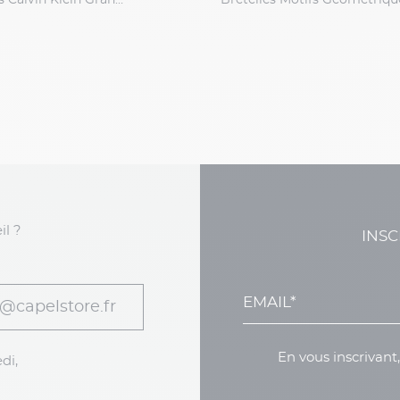
Pack 3 Boxers Calvin Klein Grande Taille
il ?
INSC
@capelstore.fr
En vous inscrivant
di,