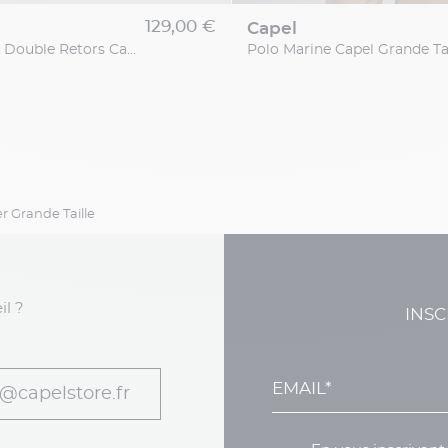
129,00 €
capel
Chemise Max Double Retors Capel Grande Taille
Polo Marine Capel Grande Tai
r Grande Taille
il ?
INSC
@capelstore.fr