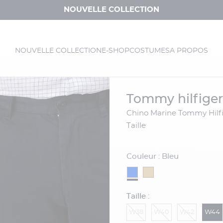
NOUVELLE COLLECTION
NOUVELLE COLLECTION
E-SHOP
COSTUMES
A PROPOS
tommy hilfiger
Chino Marine Tommy Hilfiger Grande
Taille
Couleur : Bleu
Taille :
W38
W40
W42
W44