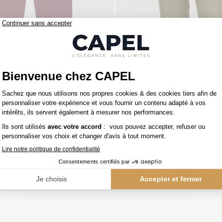
195,00 €
capel
Pantalon Ultra-léger Lie De Vin Capel Grande Taille