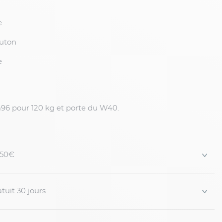
ne
outon
e
6 pour 120 kg et porte du W40.
 150€
tuit 30 jours