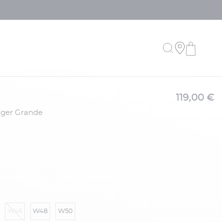
119,00 €
W46
W48
W50