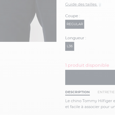
Guide des tailles
i
Coupe :
REGULAR
Longueur :
L36
1 produit disponible
DESCRIPTION
ENTRETI
Le chino Tommy Hilfiger est un essentiel du vestiaire masculin. Élégant, confortable
et facile à associer pour u