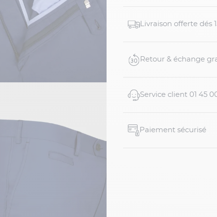
Détails du produit :
Pantalon de costum
Livraison offerte dés
Coloris bleu
Coupe droite
Tissu coton stretch 
Retour & échange gra
Poches italiennes à 
Deux poches passep
Intérieur de ceinture 
Service client 01 45 0
Paiement sécurisé