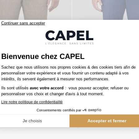
210,00 €
capel
Pantalon En Lin Marron Glacé Capel Grande Taille