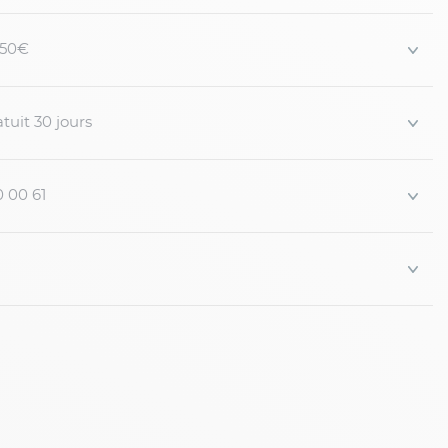
e gaspard grande taille
 150€
confortable
tuit 30 jours
l’avant
oilées au dos avec bouton
contr...
0 00 61