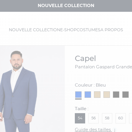
NOUVELLE COLLECTION
NOUVELLE COLLECTION
E-SHOP
COSTUMES
A PROPOS
capel
Pantalon Gaspard Grande 
Couleur : Bleu
Taille :
54
56
58
60
Guide des tailles
i