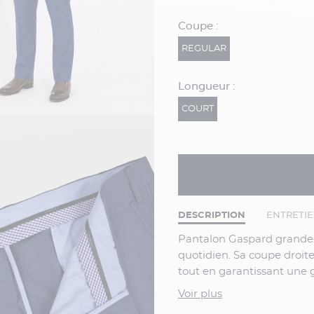
Coupe :
REGULAR
Longueur :
COURT
DESCRIPTION
ENTRETI
Pantalon Gaspard grande taille Capel, conçu pour allier élégance et confort au
quotidien. Sa coupe droit
tout en garantissant une
grand.
Voir plus