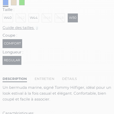
Taille :
W40
W42
W44
W46
W48
W50
Guide des tailles
i
Coupe :
COMFORT
Longueur :
REGULAR
DESCRIPTION
ENTRETIEN
DÉTAILS
Un bermuda marine, signé Tommy Hilfiger, idéal pour un
look estival à la fois casual et élégant. Confortable, bien
coupé et facile à associer.
Caractéristiques: