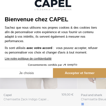
109,00 €
capel
paul and shark
Chemisette Zack Indigo Capel Grande Taille