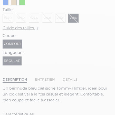
Taille :
W40
W42
W44
W46
W48
W50
Guide des tailles
i
Coupe :
COMFORT
Longueur :
REGULAR
DESCRIPTION
ENTRETIEN
DÉTAILS
Un bermuda bleu ciel signé Tommy Hilfiger, idéal pour
un look estival à la fois casual et élégant. Confortable,
bien coupé et facile à associer.
Caractéristiques: