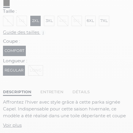
Taille :
L
1XL
2XL
3XL
4XL
5XL
6XL
7XL
Guide des tailles
i
Coupe :
COMFORT
Longueur :
REGULAR
LONG
DESCRIPTION
ENTRETIEN
DÉTAILS
Affrontez l'hiver avec style grâce à cette parka signée
Capel. Indispensable pour cette saison hivernale, ce
modèle a été réalisé dans une toile déperlante et coupe
vent pour affronter toutes les intempéries. Alliant
Voir plus
fonctionnalité et élégance, sa coupe offre tout le confort