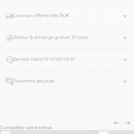
et l'aisance dont vous avez besoin pour vous
accompagner au quotidien quel que soit votre style de
Livraison offerte dés 150€
vie .
Caractéristiques:
Retour & échange gratuit 30 jours
- Col montant
- Parmenture avec capuche amovible avec lien de
Service client 01 45 00 00 61
serrage.
- Fe...
Paiement sécurisé
Complétez votre tenue