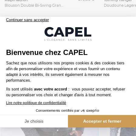
ralph lauren
tommy hilfiger
Blouson Doublé Bi-Swing Grande Taille Vert
Nos clients aiment aussi