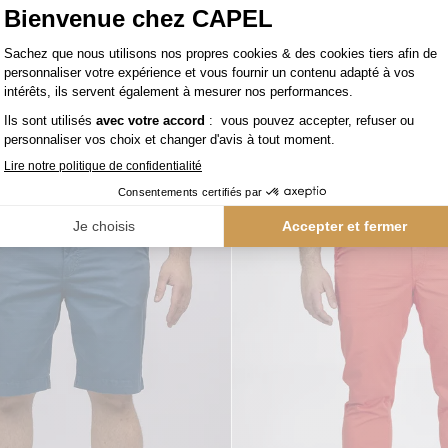
120,00 €
capel
Bermuda Gaspard Droit pour Homme Grand