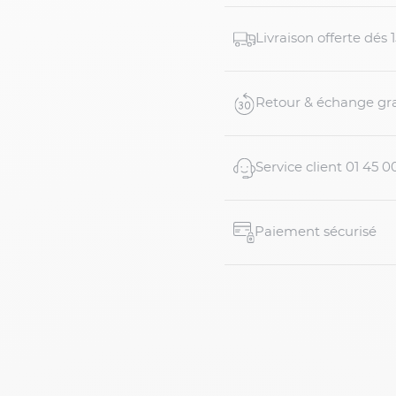
- 97% coton, 3% EA
Livraison offerte dés
- Coupe droite classique
- Fermeture zippée
Retour & échange gra
- Porte-ardillon
Service client 01 45 0
- Deux poches avant ital
...
Paiement sécurisé