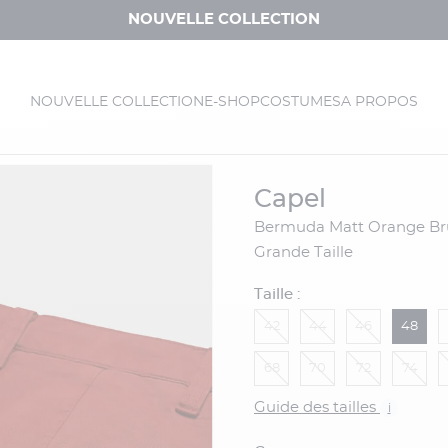
NOUVELLE COLLECTION
NOUVELLE COLLECTION
E-SHOP
COSTUMES
A PROPOS
capel
Bermuda Matt Orange Brulé Capel
Grande Taille
Taille :
42
44
46
48
68
70
72
74
Guide des tailles
i