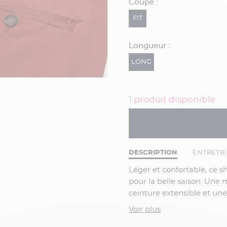
Coupe :
FIT
Longueur :
LONG
1 produit disponible
DESCRIPTION
ENTRETI
Léger et confortable, ce short décontracté en coton léger sera votre meilleur allié
pour la belle saison. Une 
ceinture extensible et un
robuste et confortable qui 
Voir plus
Caractéristiques :