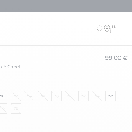
99,00 €
50
52
54
56
58
60
62
64
66
76
78