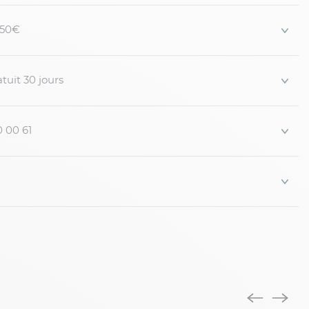
 150€
tuit 30 jours
0 00 61
iennes, deux poches arrières boutonnées