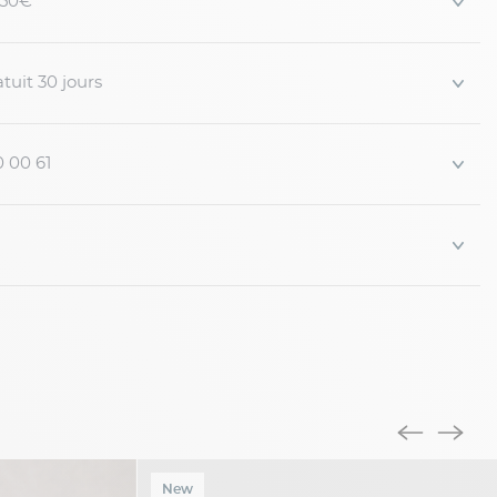
 150€
que. Les microfibres ultra-...
tuit 30 jours
0 00 61
New