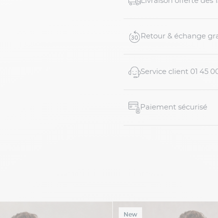
Livraison offerte dés
et un caractère velouté uni
Retour & échange gra
Service client 01 45 0
Paiement sécurisé
New