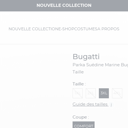
NOUVELLE COLLECTION
NOUVELLE COLLECTION
E-SHOP
COSTUMES
A PROPOS
bugatti
Parka Suédine Marine Bugatti Grande
Taille
Taille :
1XL
2XL
3XL
4XL
Guide des tailles
i
Coupe :
COMFORT