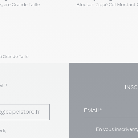
Doudoune Légère Grande Taille Marine
 Grande Taille
il ?
INSC
@capelstore.fr
En vous inscrivant
di,