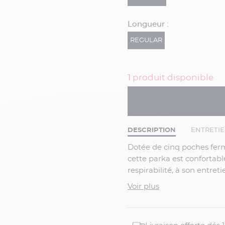
Longueur :
REGULAR
1 produit disponible
DESCRIPTION
ENTRETI
Dotée de cinq poches fermables à l'extérieur et 2 poches fermables à l'intérieur,
cette parka est confortabl
respirabilité, à son entret
gamme "Premium Suede" s
Voir plus
Qu'est-ce que la gamme
Premium Suede est un matériau extérieur de haute qualité avec un toucher doux