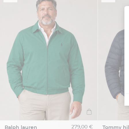
279,00 €
ralph lauren
tommy hil