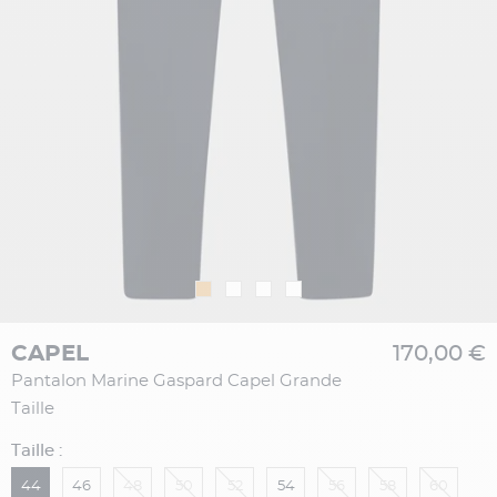
CAPEL
170,00 €
Pantalon Marine Gaspard Capel Grande
Taille
Taille :
44
46
48
50
52
54
56
58
60