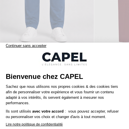
109,00 €
tommy hilfiger
capel
Pantalon Chino Twill pour Homme Grand Bleu
Nos clients aiment aussi