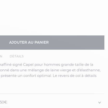
AJOUTER AU PANIER
EN
DÉTAILS
tionné dans une mélange de laine vierge et d'élasthanne,
résente un confort optimal. Le revers de col à détails
touche élégante à ce costume extensible conçu pour les
ntégralement doté d’une doublure stretch en tissu soyeux,
table et offre une liberté de mouvements exceptio...
 150€