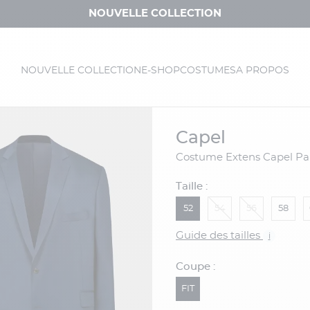
NOUVELLE COLLECTION
NOUVELLE COLLECTION
E-SHOP
COSTUMES
A PROPOS
capel
Costume Extens Capel Par
Taille :
52
54
56
58
Guide des tailles
i
Coupe :
FIT