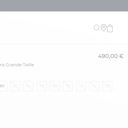
490,00 €
is Grande Taille
60
62
64
66
68
70
72
74
76