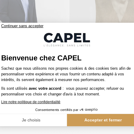
1 590,00
capel
€
Costume Marine Pal Zileri Grande Taille