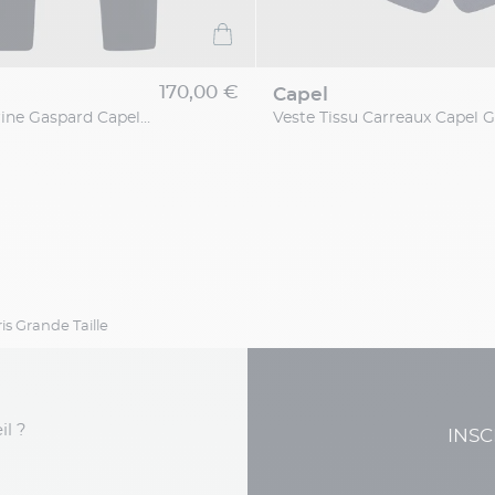
170,00 €
capel
Pantalon Marine Gaspard Capel Grande Taille
s Grande Taille
il ?
INSC