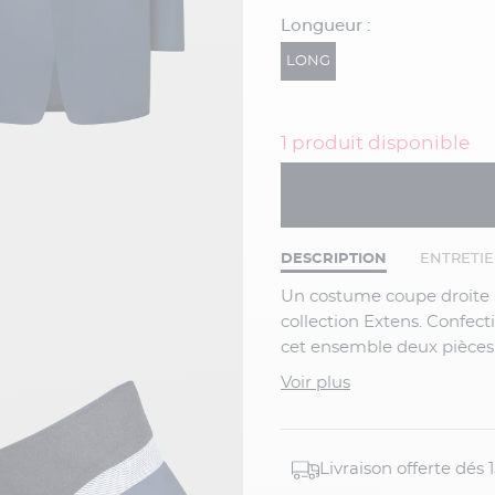
Longueur :
LONG
1 produit disponible
DESCRIPTION
ENTRETI
Un costume coupe droite raffiné signé Capel pour hommes grande taille de la
collection Extens. Confec
cet ensemble deux pièces p
contrastants apporte une 
Voir plus
hommes grands et forts. I
ce costume est très confor
Livraison offerte dés