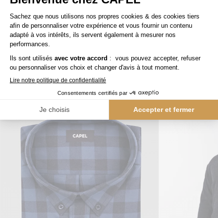
125,00 €
capel
tommy hilfiger
Cardigan Zippé Beige Capel Grande Taille
Nos clients aiment aussi