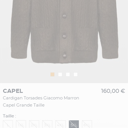
CAPEL
160,00 €
Cardigan Torsades Giacomo Marron
Capel Grande Taille
Taille :
L
1XL
2XL
3XL
4XL
5XL
6XL