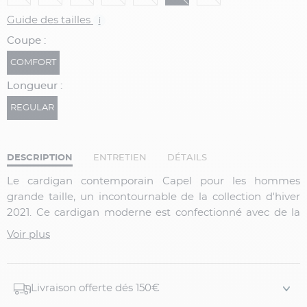
Guide des tailles
i
Coupe :
COMFORT
Longueur :
REGULAR
DESCRIPTION
ENTRETIEN
DÉTAILS
Le cardigan contemporain Capel pour les hommes
grande taille, un incontournable de la collection d'hiver
2021. Ce cardigan moderne est confectionné avec de la
laine , douce et chaude. Un boutonnage sur le devant et
Voir plus
des finitions torsadées viennent parfaire l’ensemble.
Ajoutez ce modèle à votre collection d'hiver, il vous
tiendra au chaud et vous permettra de créer une
Livraison offerte dés 150€
multitude de looks pour la saison.