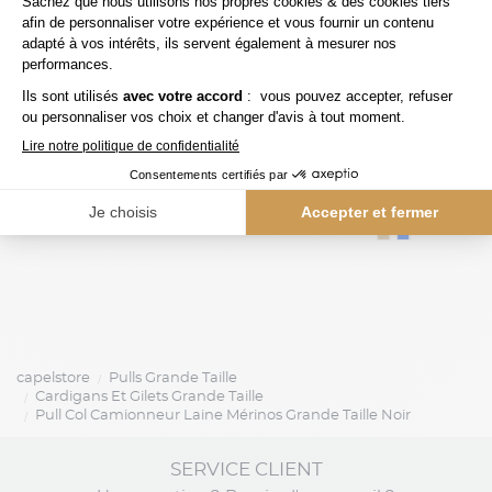
125,00 €
capel
tommy hilfiger
Cardigan Zippé Beige Capel Grande Taille
capelstore
Pulls Grande Taille
Cardigans Et Gilets Grande Taille
Pull Col Camionneur Laine Mérinos Grande Taille Noir
SERVICE CLIENT