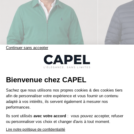
279,00 €
ralph lauren
tommy hilfiger
Blouson Doublé Bi-Swing Grande Taille Vert