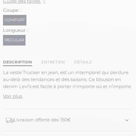
Guide des tailles
i
Coupe :
COMFORT
Longueur :
REGULAR
DESCRIPTION
ENTRETIEN
DÉTAILS
La veste Trucker en jean, est un intemporel qui perdure
au-delà des tendances et des saisons. Ce blouson en
denim Levi's est facile à porter n'importe où et n'importe
quand. Elle est confectionnée dans un denim clair, doux
Voir plus
et léger pour une sensation de bien-être insoupçonnée.
La jacquette Trucker Levi's de la collection Big & Tall est
adaptée à toutes les saisons et à toutes les conformations
Livraison offerte dés 150€
d'homme grande taille. Avec un jean ou un chino, ce
blouson en jean conviendra p...