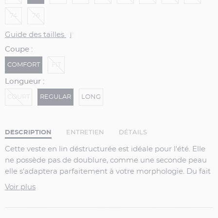
74
76
Guide des tailles
i
Coupe :
COMFORT
FIT
Longueur :
COURT
REGULAR
LONG
DESCRIPTION
ENTRETIEN
DÉTAILS
Cette veste en lin déstructurée est idéale pour l'été. Elle
ne possède pas de doublure, comme une seconde peau
elle s'adaptera parfaitement à votre morphologie. Du fait
de sa composition en lin, elle se porte plutôt dans un
Voir plus
cadre décontracté. Vous pouvez la mettre avec un jean et
un tee-shirt pour adopter un look tendance et urbain, ou
avec une chemise et un chino pour un look plus classique