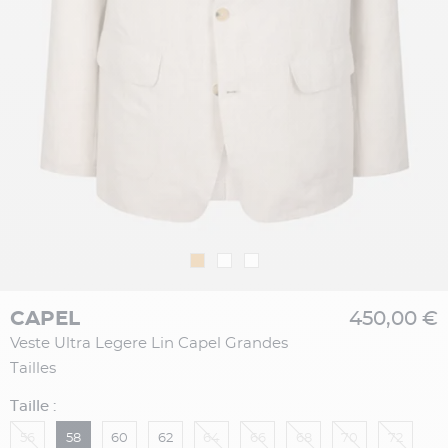
CAPEL
450,00 €
Veste Ultra Legere Lin Capel Grandes
Tailles
Taille :
56
58
60
62
64
66
68
70
72