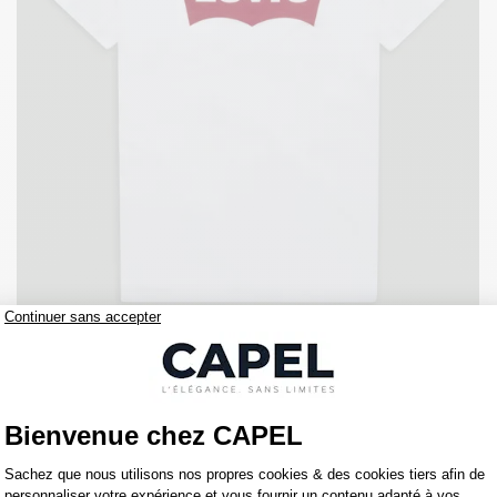
35,00 €
levis
Tee-shirt Blanc Logo Levi's Grande Taille