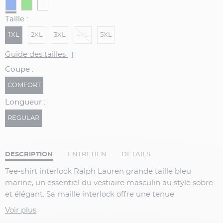
Taille :
1XL
2XL
3XL
4XL
5XL
Guide des tailles
i
Coupe :
COMFORT
Longueur :
REGULAR
DESCRIPTION
ENTRETIEN
DÉTAILS
Tee-shirt interlock Ralph Lauren grande taille bleu
marine, un essentiel du vestiaire masculin au style sobre
et élégant. Sa maille interlock offre une tenue
impeccable et un confort supérieur au quotidien. Grâce à
Voir plus
sa maille interlock, ce tee-shirt est plus dense, doux et