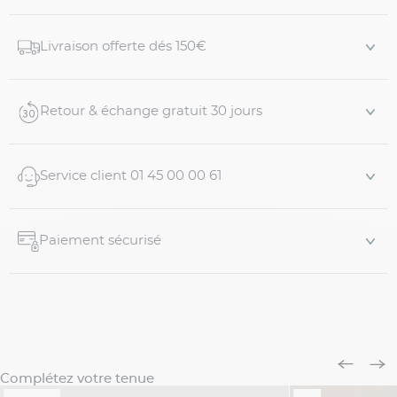
résistant. Idéal pour un look casual chic, à porter avec un
jean, un chino ou un bermuda.
Livraison offerte dés 150€
Détails du produit :
Tee-shirt interlock bleu marine grande taille
Retour & échange gratuit 30 jours
Adapté aux hommes forts
Coupe confortabl...
Service client 01 45 00 00 61
Paiement sécurisé
Complétez votre tenue