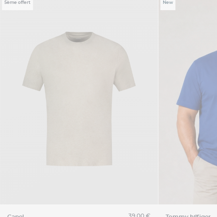
5ème offert
New
39,00 €