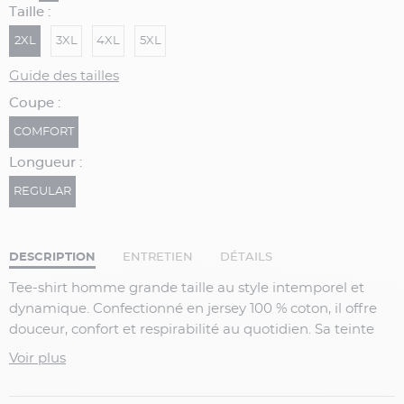
Taille :
2XL
3XL
4XL
5XL
Guide des tailles
Coupe :
COMFORT
Longueur :
REGULAR
DESCRIPTION
ENTRETIEN
DÉTAILS
Tee-shirt homme grande taille au style intemporel et
dynamique. Confectionné en jersey 100 % coton, il offre
douceur, confort et respirabilité au quotidien. Sa teinte
bleu roi apporte une touche moderne et affirmée.
Voir plus
Détails du produit :