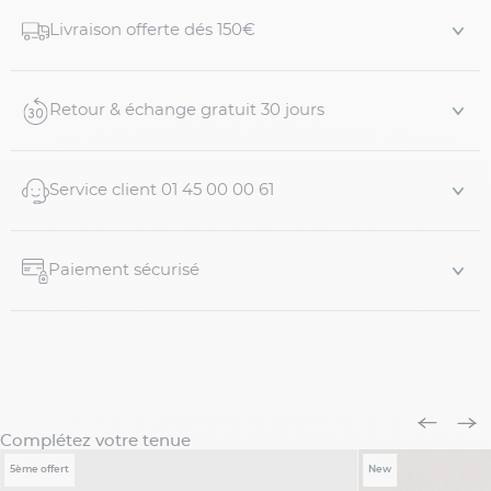
Tee-shirt grande taille bleu roi uni
Livraison offerte dés 150€
Jersey de coton respirant
Col rond avec demi-lune intérieure au dos
Manches courtes
Retour & échange gratuit 30 jours
Finition simple bas de manches et bas de corps
Logo drapeau brodé sur la poitrine
Coupe confortable adaptées aux mo...
Service client 01 45 00 00 61
Paiement sécurisé
Complétez votre tenue
5ème offert
New