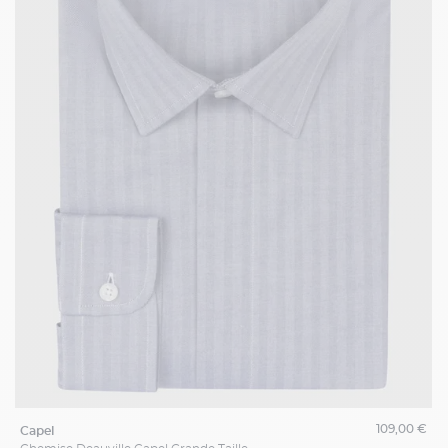
109,00 €
capel