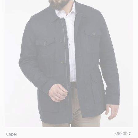
490,00 €
capel