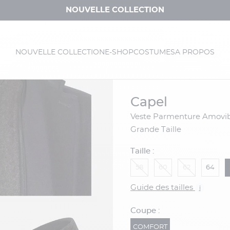
NOUVELLE COLLECTION
NOUVELLE COLLECTION
E-SHOP
COSTUMES
A PROPOS
capel
Veste Parmenture Amovible Capel
Grande Taille
Taille :
58
60
62
64
Guide des tailles
i
Coupe :
COMFORT