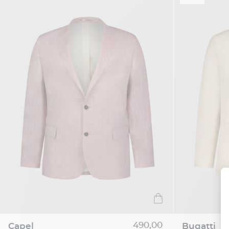
490,00
capel
bugatti