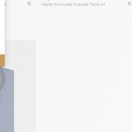
€
€
Veste Coton/Lin Grande Taille Blanche Capel Grande Taille
Veste Armurée Grande Taille Marine