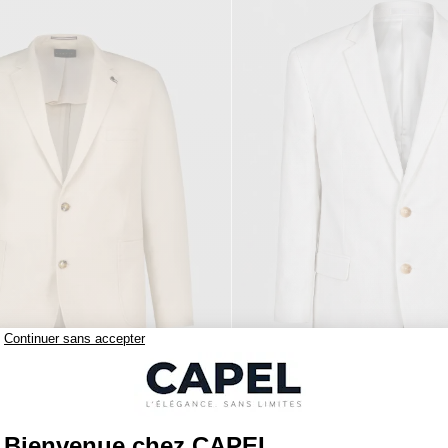
390,00 €
capel