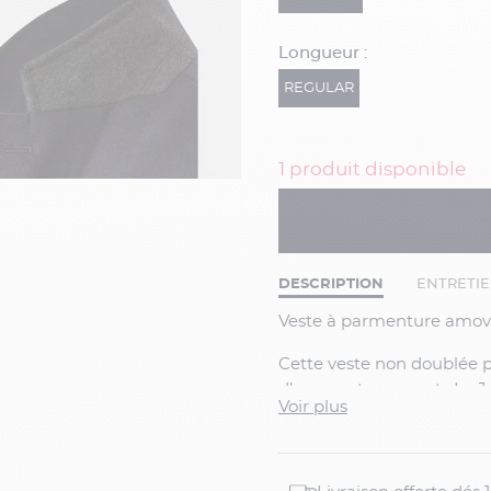
Longueur :
REGULAR
1 produit disponible
DESCRIPTION
ENTRETI
Veste à parmenture amov
Cette veste non doublée possède une construction souple, la faisant s’approcher
d’un manteau court. Le Jer
Voir plus
confectionnée est marine à 
cachemire dans son tissag
présentée avec la parmen
casual. Cette piè...