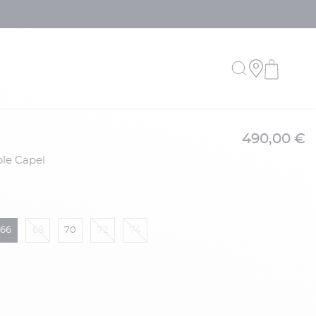
490,00 €
66
68
70
72
74