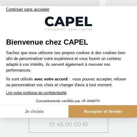
45,00 €
tommy hilfiger
paul and shark
Casquette Bordeaux Tommy Hilfiger
Casquette Marine
capelstore
Accessoires
Casquettes
Casquette Rouge Paul & Shark
SERVICE CLIENT
Une question ? Besoin d'un conseil ?
01 45 00 00 61