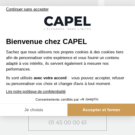
45,00 €
tommy hilfiger
paul and shark
Casquette Bordeaux Tommy Hilfiger
Casquette Marine
capelstore
Accessoires
Casquettes
Casquette Marine Paul & Shark
SERVICE CLIENT
Une question ? Besoin d'un conseil ?
01 45 00 00 61