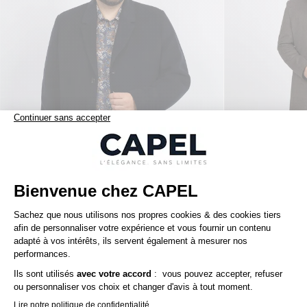
410,00 €
tommy hilfiger
bugatti
Manteau Marine Tommy Hilfiger Grande Taille