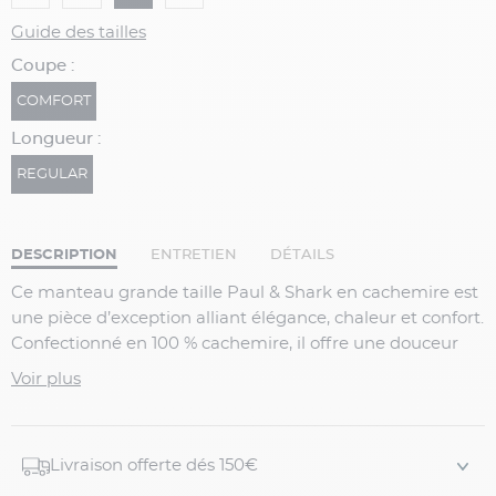
Guide des tailles
Coupe :
COMFORT
Longueur :
REGULAR
DESCRIPTION
ENTRETIEN
DÉTAILS
Ce manteau grande taille Paul & Shark en cachemire est
une pièce d’exception alliant élégance, chaleur et confort.
Confectionné en 100 % cachemire, il offre une douceur
incomparable et une excellente isolation thermique. Son
Voir plus
col en fourrure amovible ajoute une touche luxueuse et
raffinée, idéale pour affronter l’hiver avec style.
Détails du produit
Livraison offerte dés 150€