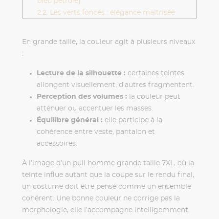
bleu pétrole)
2.2. Les verts foncés : élégance maîtrisée
2.3. Les bruns profonds et tons chauds
maîtrisés
En grande taille, la couleur agit à plusieurs niveaux
2.4. Les couleurs claires : possibles sous
:
conditions
3. Monochromie et contrastes : les bons
Lecture de la silhouette :
certaines teintes
équilibres
allongent visuellement, d’autres fragmentent.
3.1. Le monochrome : un allié naturel en
Perception des volumes :
la couleur peut
grande taille
atténuer ou accentuer les masses.
3.2. Les contrastes : à doser avec précision
Équilibre général :
elle participe à la
4. Couleur, matière et confort : un lien
cohérence entre veste, pantalon et
indissociable
accessoires.
5. Conclusion
À l’image d’un pull homme grande taille 7XL, où la
teinte influe autant que la coupe sur le rendu final,
un costume doit être pensé comme un ensemble
cohérent. Une bonne couleur ne corrige pas la
morphologie, elle l’accompagne intelligemment.