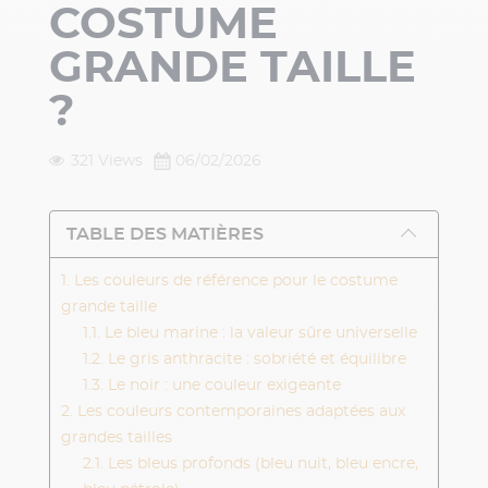
COSTUME
GRANDE TAILLE
?
321 Views
06/02/2026
TABLE DES MATIÈRES
1. Les couleurs de référence pour le costume
grande taille
1.1. Le bleu marine : la valeur sûre universelle
1.2. Le gris anthracite : sobriété et équilibre
1.3. Le noir : une couleur exigeante
2. Les couleurs contemporaines adaptées aux
grandes tailles
2.1. Les bleus profonds (bleu nuit, bleu encre,