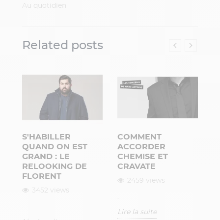
Au quotidien
Related posts
S'HABILLER
COMMENT
C
QUAND ON EST
ACCORDER
C
GRAND : LE
CHEMISE ET
C
 ?
RELOOKING DE
CRAVATE
FLORENT
2459 views
Le
3452 views
.
c
.
st
C
Lire la suite
de