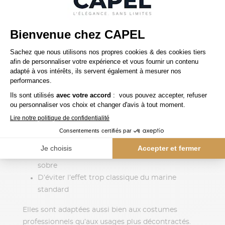
ADAPTÉES AUX
GRANDES TAILLES
LES BLEUS PROFONDS (BLEU
NUIT, BLEU ENCRE, BLEU
PÉTROLE)
Ces nuances intermédiaires sont particulièrement
intéressantes pour la grande taille. Elles
permettent :
D’apporter de la profondeur sans durcir
De moderniser le costume tout en restant
sobre
D’éviter l’effet trop classique du marine
standard
Elles sont adaptées aussi bien aux costumes
professionnels qu’aux usages plus décontractés.