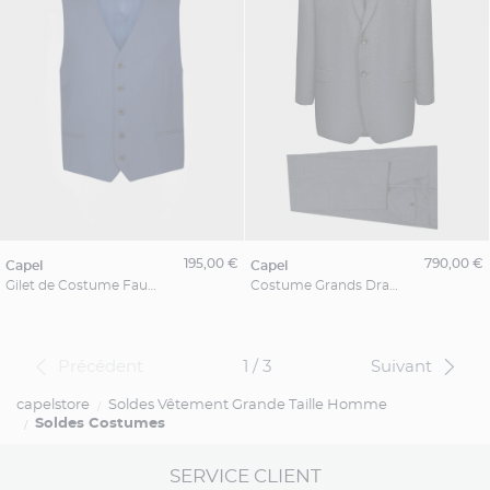
195,00 €
790,00 €
capel
capel
Gilet de Costume Faux-Uni Grande Taille Bleu Indigo
Costume Grands Drapiers Capel Tissu Lanificio F.lli Cerruti
Précédent
1 / 3
Suivant
capelstore
Soldes Vêtement Grande Taille Homme
Soldes Costumes
SERVICE CLIENT