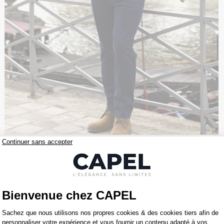
590,00 €
paul and shark
Gilet Sans Manches Paul& Shark Grande Taille