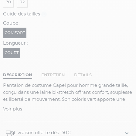
70
72
Guide des tailles
i
Coupe :
COMFORT
Longueur :
COURT
DESCRIPTION
ENTRETIEN
DÉTAILS
Pantalon de costume Capel pour homme grande taille,
conçu dans une laine bi-stretch offrant confort, souplesse
et liberté de mouvement. Son coloris vert apporte une
touche d’originalité tout en conservant une élégance
Voir plus
adaptée aux occasions formelles.
Détails du produit :
Livraison offerte dés 150€