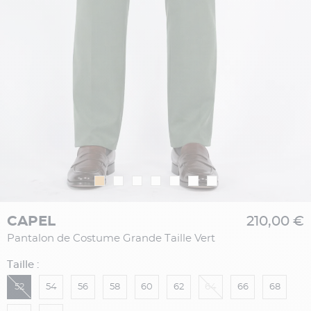
CAPEL
210,00 €
Pantalon de Costume Grande Taille Vert
Taille :
52
54
56
58
60
62
64
66
68