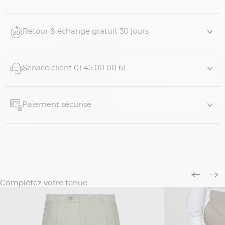
Pantalon de costume vert grande taille
Tisseur italien Tollegno
Existe en Homme Grand
Retour & échange gratuit 30 jours
Tissu bi-stretch confortable
Coupe droite
Poches italiennes à l’avant
Service client 01 45 00 00 61
Deux poches passepoilées au dos avec boutons
P...
Paiement sécurisé
Complétez votre tenue