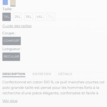
Taille :
1XL
2XL
3XL
4XL
5XL
Guide des tailles
Coupe :
COMFORT
Longueur :
REGULAR
DESCRIPTION
ENTRETIEN
DÉTAILS
Confectionné en
coton 100 %
, ce
pull manches courtes col
polo grande taille
est pensé pour les hommes forts à la
recherche d’une pièce élégante, confortable et facile à
porter au quotidien. Sa
maille fine
offre un tombé soigné
Voir plus
et une sensation agréable sur la peau, idéale pour la mi-