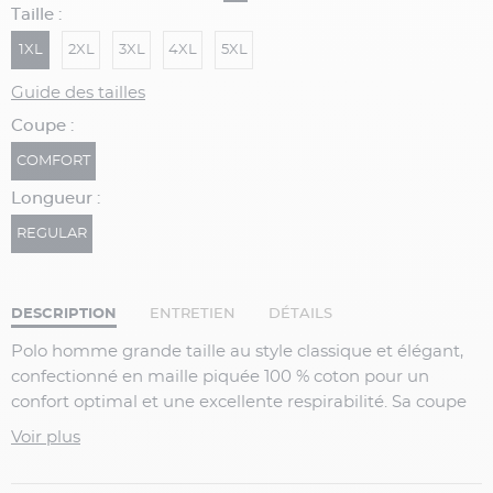
Taille :
1XL
2XL
3XL
4XL
5XL
Guide des tailles
Coupe :
COMFORT
Longueur :
REGULAR
DESCRIPTION
ENTRETIEN
DÉTAILS
Polo homme grande taille au style classique et élégant,
confectionné en maille piquée 100 % coton pour un
confort optimal et une excellente respirabilité. Sa coupe
droite et sa finition soignée en font une pièce
Voir plus
indispensable du vestiaire casual chic.